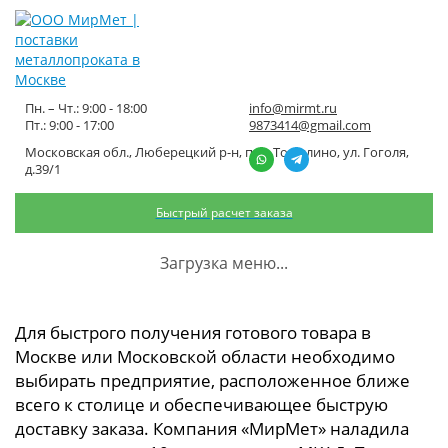
Пн. – Чт.: 9:00 - 18:00
info@mirmt.ru
Пт.: 9:00 - 17:00
9873414@gmail.com
Московская обл., Люберецкий р-н, пос. Томилино, ул. Гоголя,
Продажа металлопроката в
д.39/1
Люберцах
Быстрый расчет заказа
Главная
Продажа металлопроката в Люберцах
Загрузка меню...
Для быстрого получения готового товара в
Москве или Московской области необходимо
выбирать предприятие, расположенное ближе
всего к столице и обеспечивающее быструю
доставку заказа. Компания «МирМет» наладила