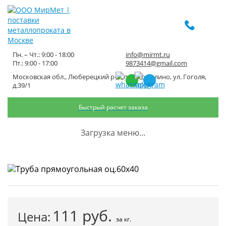
Пн. – Чт.: 9:00 - 18:00
info@mirmt.ru
Пт.: 9:00 - 17:00
9873414@gmail.com
Московская обл., Люберецкий р-н, пос. Томилино, ул. Гоголя,
Труба прямоугольная оц.60х40
д.39/1
Быстрый расчет заказа
Главная
Каталог металлопроката
Трубный металлопрокат
Трубы оцинкованные
Труба прямоугольная оц.60х40
Загрузка меню...
111
руб.
Цена:
за кг.