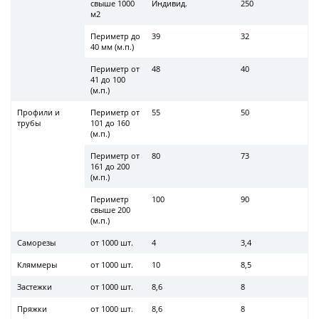
свыше 1000
Индивид.
250
м2
Периметр до
39
32
40 мм (м.п.)
Периметр от
48
40
41 до 100
(м.п.)
Профили и
Периметр от
55
50
трубы
101 до 160
(м.п.)
Периметр от
80
73
161 до 200
(м.п.)
Периметр
100
90
свыше 200
(м.п.)
Саморезы
от 1000 шт.
4
3,4
Кляммеры
от 1000 шт.
10
8,5
Застежки
от 1000 шт.
8,6
8
Пряжки
от 1000 шт.
8,6
8