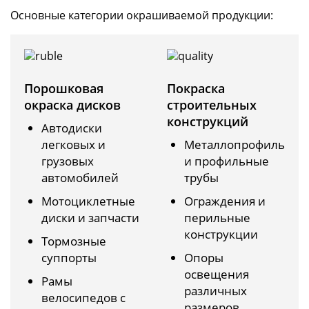
Основные категории окрашиваемой продукции:
Порошковая
Покраска
окраска дисков
строительных
конструкций
Автодиски
легковых и
Металлопрофиль
грузовых
и профильные
автомобилей
трубы
Мотоциклетные
Ограждения и
диски и запчасти
перильные
конструкции
Тормозные
суппорты
Опоры
освещения
Рамы
различных
велосипедов с
размеров