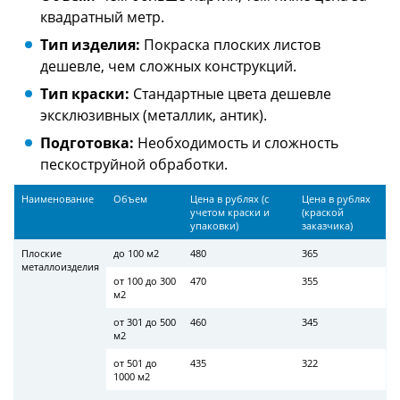
квадратный метр.
Тип изделия:
Покраска плоских листов
дешевле, чем сложных конструкций.
Тип краски:
Стандартные цвета дешевле
эксклюзивных (металлик, антик).
Подготовка:
Необходимость и сложность
пескоструйной обработки.
Наименование
Объем
Цена в рублях (с
Цена в рублях
учетом краски и
(краской
упаковки)
заказчика)
Плоские
до 100 м2
480
365
металлоизделия
от 100 до 300
470
355
м2
от 301 до 500
460
345
м2
от 501 до
435
322
1000 м2