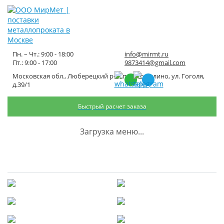
Пн. – Чт.: 9:00 - 18:00
info@mirmt.ru
Пт.: 9:00 - 17:00
9873414@gmail.com
Московская обл., Люберецкий р-н, пос. Томилино, ул. Гоголя,
Изготовление
д.39/1
металлоконструкций на заказ
Быстрый расчет заказа
Главная
Обработка металла
Загрузка меню...
Изготовление металлоконструкций
Изготовление
Производство водосточных
металлоконструкций по
систем
Изготовление
Сварные балки
чертежам заказчика
металлических ферм
Строительные конструкции:
Металлические колонны