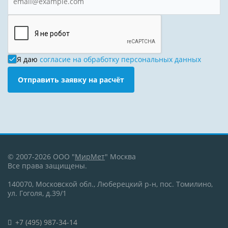
Я даю
согласие на обработку персональных данных
Отправить заявку на расчёт
© 2007-2026 ООО "
МирМет
" Москва
Все права защищены.
140070, Московской обл., Люберецкий р-н, пос. Томилино,
ул. Гоголя, д.39/1
+7 (495) 987-34-14