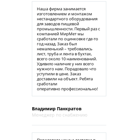
Наша фирма занимается
изготовлением и монтажом
нестандартного оборудования
для заводов пищевой
промышленности. Первый раз с
компанией МирМет мы
сработали по оцинковке где-то
год назад. Заказ был
немаленький – требовались
лист, труба и лента в бухтах,
всего около 10 наименований.
Удивило наличие у них всего
нужного нам. Порадовало что
уступили в цене. Заказ
доставили на объект. Ребята
сработали
оперативно профессионально!
Владимир Панкратов
Менеджер по снабжению