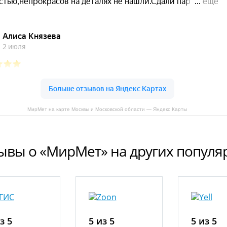
МирМет на карте Москвы и Московской области — Яндекс Карты
ывы о «МирМет» на других попул
з 5
5 из 5
5 из 5