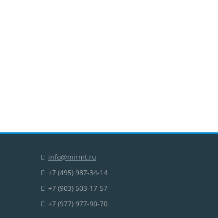
info@mirmt.ru
+7 (495) 987-34-14
+7 (903) 503-17-57
+7 (977) 977-90-70