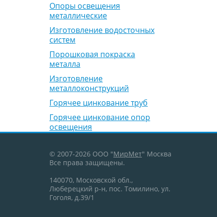
Опоры освещения
металлические
Изготовление водосточных
систем
Порошковая покраска
металла
Изготовление
металлоконструкций
Горячее цинкование труб
Горячее цинкование опор
освещения
© 2007-2026 ООО "
МирМет
" Москва
Все права защищены.
140070, Московской обл.,
Люберецкий р-н, пос. Томилино, ул.
Гоголя, д.39/1