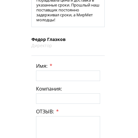
Порадовала цена и доставка в
указанные сроки. Прошлый наш
поставщик постоянно
задерживал сроки, а МирМет
молодцы!
Федор Глазков
Директор
Имя:
*
Компания:
ОТЗЫВ:
*