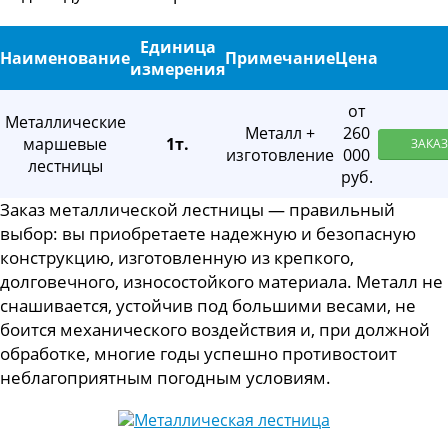
Единица
Наименование
Примечание
Цена
измерения
от
Металлические
Металл +
260
маршевые
1т.
ЗАКАЗ
изготовление
000
лестницы
руб.
Заказ металлической лестницы — правильный
выбор: вы приобретаете надежную и безопасную
конструкцию, изготовленную из крепкого,
долговечного, износостойкого материала. Металл не
снашивается, устойчив под большими весами, не
боится механического воздействия и, при должной
обработке, многие годы успешно противостоит
неблагоприятным погодным условиям.