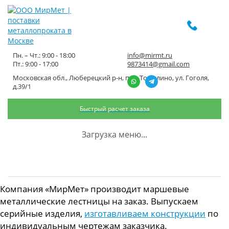
Пн. – Чт.: 9:00 - 18:00
info@mirmt.ru
Пт.: 9:00 - 17:00
9873414@gmail.com
Московская обл., Люберецкий р-н, пос. Томилино, ул. Гоголя,
Металлические маршевые
д.39/1
лестницы
Быстрый расчет заказа
Главная
Изготовление металлоконструкций
Загрузка меню...
Металлические маршевые лестницы
Компания «МирМет» производит маршевые
металлические лестницы на заказ. Выпускаем
серийные изделия,
изготавливаем конструкции
по
индивидуальным чертежам заказчика.