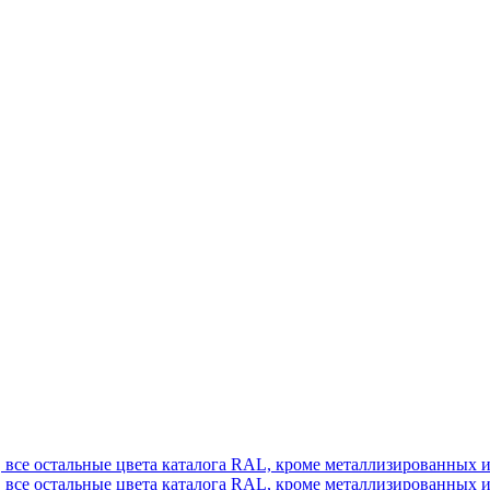
., все остальные цвета каталога RAL, кроме металлизированных
., все остальные цвета каталога RAL, кроме металлизированных