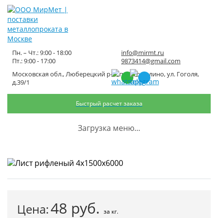
Пн. – Чт.: 9:00 - 18:00
info@mirmt.ru
Пт.: 9:00 - 17:00
9873414@gmail.com
Московская обл., Люберецкий р-н, пос. Томилино, ул. Гоголя,
Лист рифленый 4х1500х6000
д.39/1
Быстрый расчет заказа
Главная
Каталог металлопроката
Листовой металлопрокат
Лист рифленый
Лист рифленый 4х1500х6000
Загрузка меню...
48
руб.
Цена:
за кг.