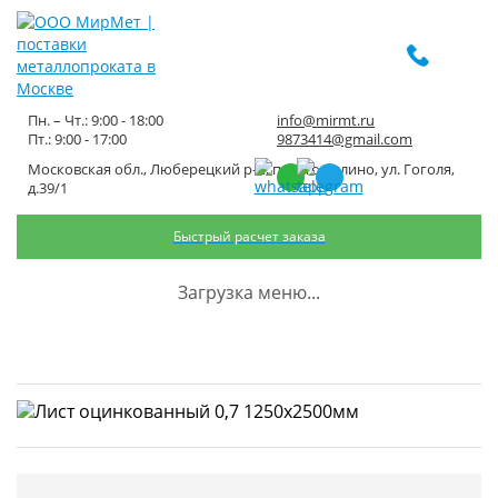
Пн. – Чт.: 9:00 - 18:00
info@mirmt.ru
Пт.: 9:00 - 17:00
9873414@gmail.com
Московская обл., Люберецкий р-н, пос. Томилино, ул. Гоголя,
Лист оцинкованный 0,7
д.39/1
1250х2500мм
Быстрый расчет заказа
Главная
Каталог металлопроката
Листовой металлопрокат
Загрузка меню...
Лист оцинкованный
Лист оцинкованный 0,7 1250х2500мм