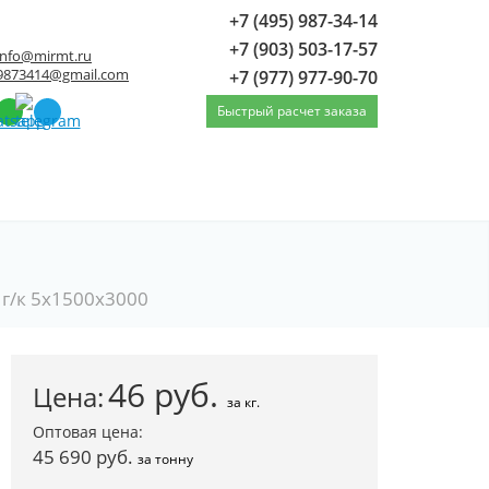
+7 (495) 987-34-14
+7 (903) 503-17-57
info@mirmt.ru
9873414@gmail.com
+7 (977) 977-90-70
Быстрый расчет заказа
 г/к 5х1500х3000
46
руб.
Цена:
за кг.
Оптовая цена:
45 690 руб.
за тонну