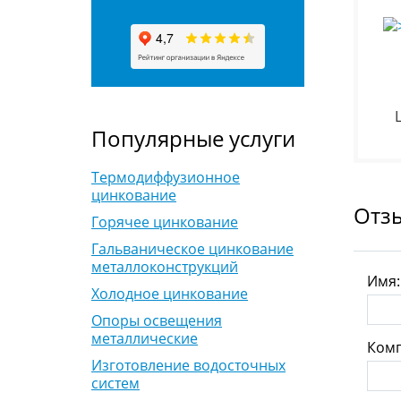
Популярные услуги
Термодиффузионное
цинкование
Отз
Горячее цинкование
Гальваническое цинкование
металлоконструкций
Имя
Холодное цинкование
Опоры освещения
металлические
Комп
Изготовление водосточных
систем