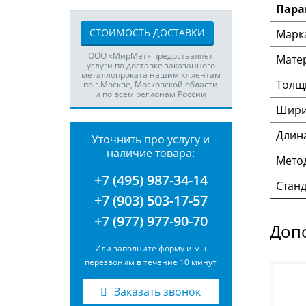
Пара
СТОИМОСТЬ ДОСТАВКИ
Марка
ООО «МирМет» предоставляет
Мате
услуги по доставке заказанного
металлопроката нашим клиентам
Толщ
по г.Москве, Московской области
и по всем регионам России
Шири
Длин
Уточнить про услугу и
наличие товара:
Мето
+7 (495) 987-34-14
Станд
+7 (903) 503-17-57
+7 (977) 977-90-70
Доп
Или заполните форму и мы
перезвоним в течение 10 минут
Заказать звонок