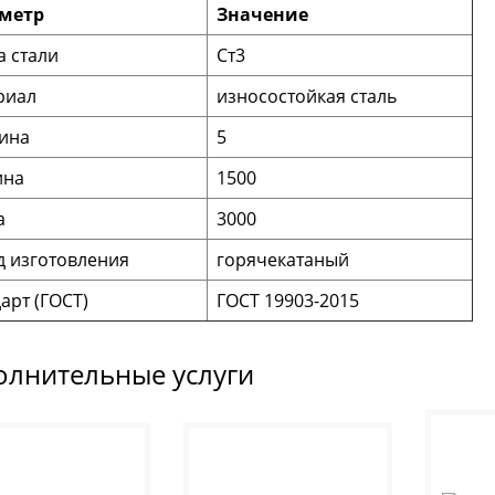
метр
Значение
 стали
Ст3
риал
износостойкая сталь
ина
5
на
1500
а
3000
д изготовления
горячекатаный
арт (ГОСТ)
ГОСТ 19903-2015
олнительные услуги