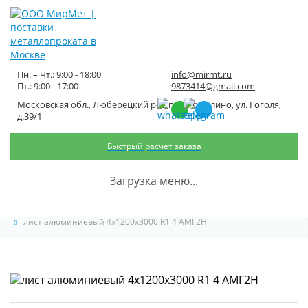
Пн. – Чт.: 9:00 - 18:00
info@mirmt.ru
Пт.: 9:00 - 17:00
9873414@gmail.com
Московская обл., Люберецкий р-н, пос. Томилино, ул. Гоголя,
лист алюминиевый
д.39/1
4x1200x3000 R1 4 АМГ2Н
Быстрый расчет заказа
Главная
Каталог металлопроката
Листовой металлопрокат
Загрузка меню...
Лист алюминиевый
лист алюминиевый 4x1200x3000 R1 4 АМГ2Н