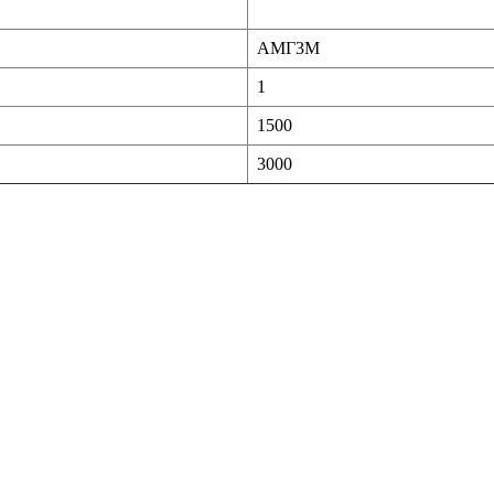
АМГ3М
1
1500
3000