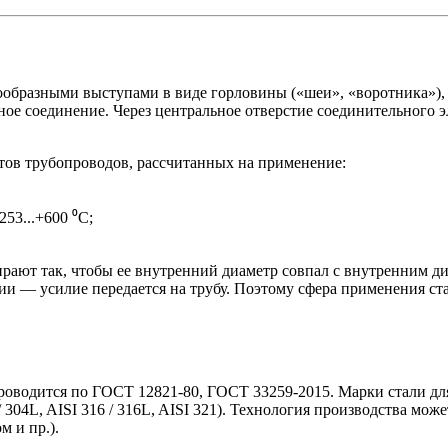
ообразными выступами в виде горловины («шеи», «воротника»)
ное соединение. Через центральное отверстие соединительного э
тов трубопроводов, рассчитанных на применение:
53...+600 ⁰C;
ирают так, чтобы ее внутренний диаметр совпал с внутренним 
 — усилие передается на трубу. Поэтому сфера применения ста
оводится по ГОСТ 12821-80, ГОСТ 33259-2015. Марки стали дл
04L, AISI 316 / 316L, AISI 321). Технология производства може
м и пр.).