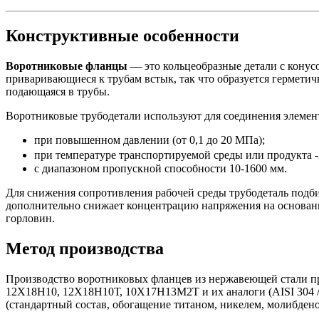
Конструктивные особенности
Воротниковые фланцы
— это кольцеобразные детали с конус
приваривающиеся к трубам встык, так что образуется герметич
подающаяся в трубы.
Воротниковые трубодетали используют для соединения элемен
при повышенном давлении (от 0,1 до 20 МПа);
при температуре транспортируемой среды или продукта -2
с диапазоном пропускной способности 10-1600 мм.
Для снижения сопротивления рабочей среды трубодеталь подб
дополнительно снижает концентрацию напряжения на основании
горловин.
Метод производства
Производство воротниковых фланцев из нержавеющей стали пр
12Х18Н10, 12Х18Н10Т, 10Х17Н13M2T и их аналоги (AISI 304 / 3
(стандартный состав, обогащение титаном, никелем, молибдено