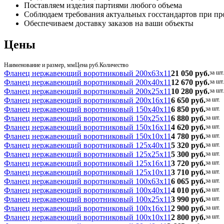
Поставляем изделия партиями любого объема
Соблюдаем требования актуальных госстандартов при пр
Обеспечиваем доставку заказов на ваши объекты
Цены
Наименование и размер, мм
Цена руб.
Количество
Фланец нержавеющий воротниковый 200x63x11
21 050 руб.
за шт.
Фланец нержавеющий воротниковый 200x40x11
12 670 руб.
за шт.
Фланец нержавеющий воротниковый 200x25x11
10 280 руб.
за шт.
Фланец нержавеющий воротниковый 200x16x11
6 650 руб.
за шт.
Фланец нержавеющий воротниковый 150x40x11
6 850 руб.
за шт.
Фланец нержавеющий воротниковый 150x25x11
6 880 руб.
за шт.
Фланец нержавеющий воротниковый 150x16x11
4 620 руб.
за шт.
Фланец нержавеющий воротниковый 150x10x11
4 780 руб.
за шт.
Фланец нержавеющий воротниковый 125x40x11
5 320 руб.
за шт.
Фланец нержавеющий воротниковый 125x25x11
5 300 руб.
за шт.
Фланец нержавеющий воротниковый 125x16x11
3 720 руб.
за шт.
Фланец нержавеющий воротниковый 125x10x11
3 710 руб.
за шт.
Фланец нержавеющий воротниковый 100x63x11
6 065 руб.
за шт.
Фланец нержавеющий воротниковый 100x40x11
4 010 руб.
за шт.
Фланец нержавеющий воротниковый 100x25x11
3 990 руб.
за шт.
Фланец нержавеющий воротниковый 100x16x11
2 900 руб.
за шт.
Фланец нержавеющий воротниковый 100x10x11
2 800 руб.
за шт.