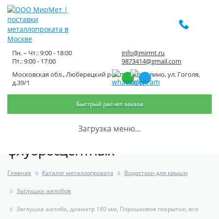
Пн. – Чт.: 9:00 - 18:00
info@mirmt.ru
Пт.: 9:00 - 17:00
9873414@gmail.com
Московская обл., Люберецкий р-н, пос. Томилино, ул. Гоголя,
Заглушка желоба, диаметр 180
д.39/1
мм, Порошковое покрытие, все
Быстрый расчет заказа
остальные цвета каталога RAL,
Загрузка меню...
кроме металлизированных и
флуоресцентных
Главная
Каталог металлопроката
Водостоки для крыши
Заглушки желобов
Заглушка желоба, диаметр 180 мм, Порошковое покрытие, все