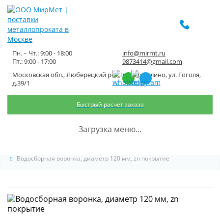
Пн. – Чт.: 9:00 - 18:00
info@mirmt.ru
Пт.: 9:00 - 17:00
9873414@gmail.com
Московская обл., Люберецкий р-н, пос. Томилино, ул. Гоголя,
Водосборная воронка, диаметр
д.39/1
120 мм, zn покрытие
Быстрый расчет заказа
Главная
Каталог металлопроката
Водостоки для крыши
Загрузка меню...
Воронки водосборные
Водосборная воронка, диаметр 120 мм, zn покрытие