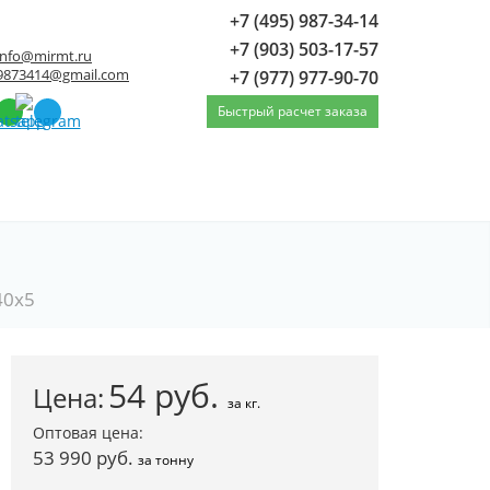
+7 (495) 987-34-14
+7 (903) 503-17-57
info@mirmt.ru
9873414@gmail.com
+7 (977) 977-90-70
Быстрый расчет заказа
40x5
54
руб.
Цена:
за кг.
Оптовая цена:
53 990 руб.
за тонну