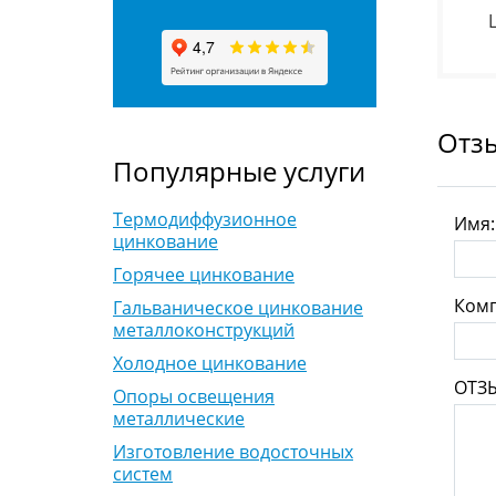
Отз
Популярные услуги
Термодиффузионное
Имя
цинкование
Горячее цинкование
Комп
Гальваническое цинкование
металлоконструкций
Холодное цинкование
ОТЗ
Опоры освещения
металлические
Изготовление водосточных
систем