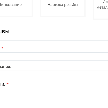
Из
Цинкование
Нарезка резьбы
метал
ывы
:
*
ания:
ЫВ:
*