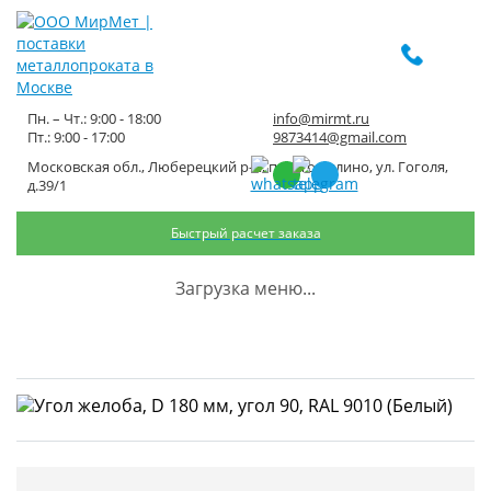
Пн. – Чт.: 9:00 - 18:00
info@mirmt.ru
Пт.: 9:00 - 17:00
9873414@gmail.com
Московская обл., Люберецкий р-н, пос. Томилино, ул. Гоголя,
Угол желоба, D 180 мм, угол 90,
д.39/1
RAL 9010 (Белый)
Быстрый расчет заказа
Главная
Каталог металлопроката
Водостоки для крыши
Загрузка меню...
Углы желобов
Угол желоба, D 180 мм, угол 90, RAL 9010 (Белый)