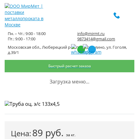
Пн. – Чт.: 9:00 - 18:00
info@mirmt.ru
Пт.: 9:00 - 17:00
9873414@gmail.com
Московская обл., Люберецкий р-н, пос. Томилино, ул. Гоголя,
Труба оц. э/с 133х4,5
д.39/1
Быстрый расчет заказа
Главная
Каталог металлопроката
Трубный металлопрокат
Трубы оцинкованные
Труба оц. э/с 133х4,5
Загрузка меню...
89
руб.
Цена:
за кг.