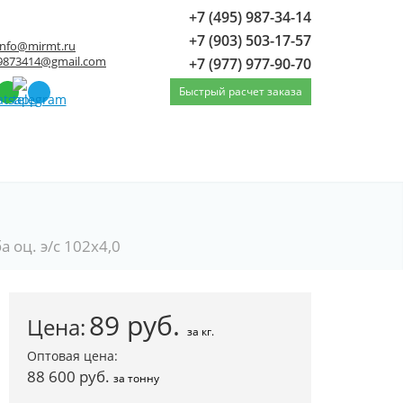
+7 (495) 987-34-14
+7 (903) 503-17-57
info@mirmt.ru
9873414@gmail.com
+7 (977) 977-90-70
Быстрый расчет заказа
а оц. э/с 102х4,0
89
руб.
Цена:
за кг.
Оптовая цена:
88 600 руб.
за тонну