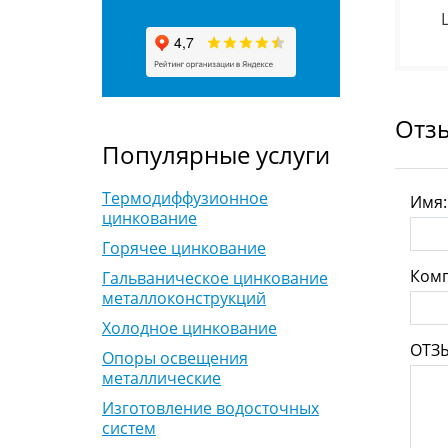
Отз
Популярные услуги
Термодиффузионное
Имя
цинкование
Горячее цинкование
Комп
Гальваническое цинкование
металлоконструкций
Холодное цинкование
ОТЗ
Опоры освещения
металлические
Изготовление водосточных
систем