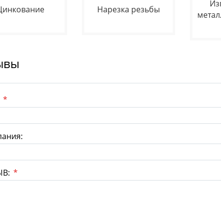
Из
Цинкование
Нарезка резьбы
метал
ывы
:
*
ания:
ЫВ:
*