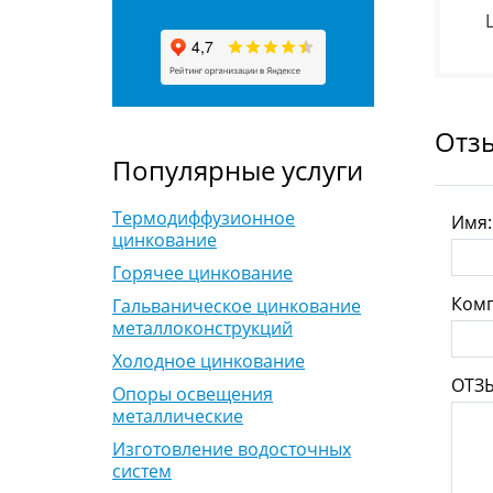
Отз
Популярные услуги
Термодиффузионное
Имя
цинкование
Горячее цинкование
Комп
Гальваническое цинкование
металлоконструкций
Холодное цинкование
ОТЗ
Опоры освещения
металлические
Изготовление водосточных
систем