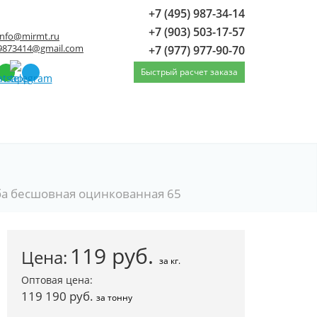
+7 (495) 987-34-14
+7 (903) 503-17-57
info@mirmt.ru
9873414@gmail.com
+7 (977) 977-90-70
Быстрый расчет заказа
ба бесшовная оцинкованная 65
119
руб.
Цена:
за кг.
Оптовая цена:
119 190 руб.
за тонну