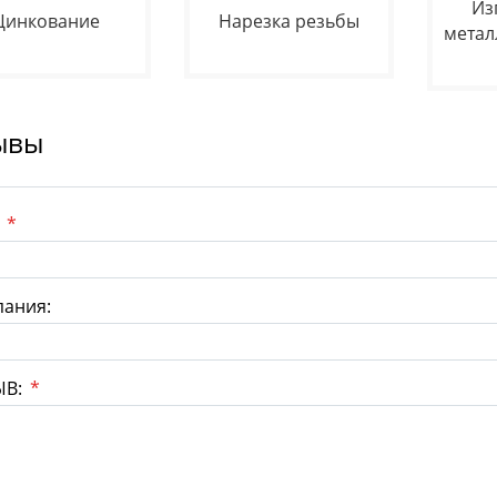
Из
Цинкование
Нарезка резьбы
метал
ывы
:
*
ания:
ЫВ:
*