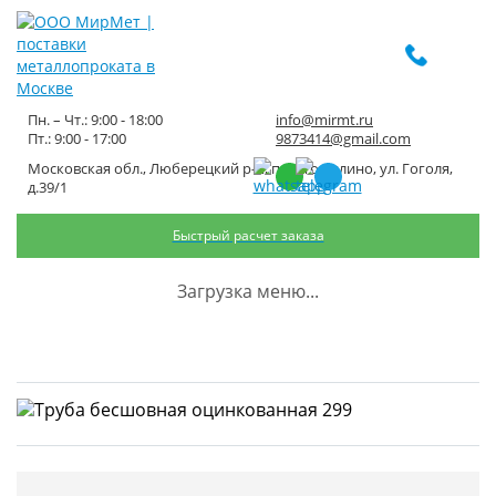
Пн. – Чт.: 9:00 - 18:00
info@mirmt.ru
Пт.: 9:00 - 17:00
9873414@gmail.com
Московская обл., Люберецкий р-н, пос. Томилино, ул. Гоголя,
Труба бесшовная
д.39/1
оцинкованная 299
Быстрый расчет заказа
Главная
Каталог металлопроката
Трубный металлопрокат
Загрузка меню...
Трубы оцинкованные
Труба бесшовная оцинкованная 299