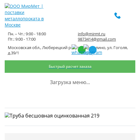
Пн. – Чт.: 9:00 - 18:00
info@mirmt.ru
Пт.: 9:00 - 17:00
9873414@gmail.com
Московская обл., Люберецкий р-н, пос. Томилино, ул. Гоголя,
Труба бесшовная
д.39/1
оцинкованная 219
Быстрый расчет заказа
Главная
Каталог металлопроката
Трубный металлопрокат
Загрузка меню...
Трубы оцинкованные
Труба бесшовная оцинкованная 219