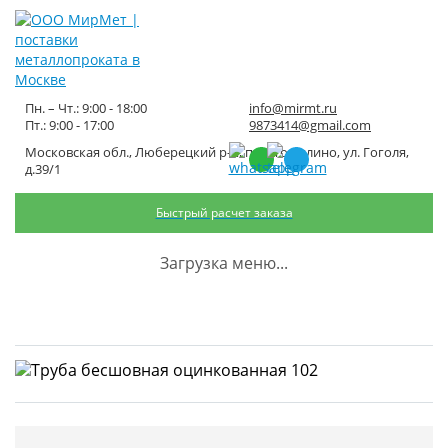
Пн. – Чт.: 9:00 - 18:00
info@mirmt.ru
Пт.: 9:00 - 17:00
9873414@gmail.com
Московская обл., Люберецкий р-н, пос. Томилино, ул. Гоголя,
Труба бесшовная
д.39/1
оцинкованная 102
Быстрый расчет заказа
Главная
Каталог металлопроката
Трубный металлопрокат
Загрузка меню...
Трубы оцинкованные
Труба бесшовная оцинкованная 102