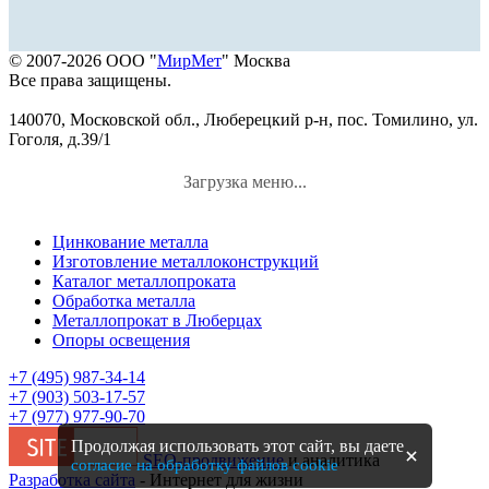
© 2007-2026 ООО "
МирМет
" Москва
Все права защищены.
140070, Московской обл., Люберецкий р-н, пос. Томилино, ул.
Гоголя, д.39/1
Загрузка меню...
Цинкование металла
Изготовление металлоконструкций
Каталог металлопроката
Обработка металла
Металлопрокат в Люберцах
Опоры освещения
+7 (495) 987-34-14
+7 (903) 503-17-57
+7 (977) 977-90-70
Продолжая использовать этот сайт, вы даете
SEO-продвижение
и аналитика
согласие на обработку файлов cookie
Разработка сайта
- Интернет для жизни