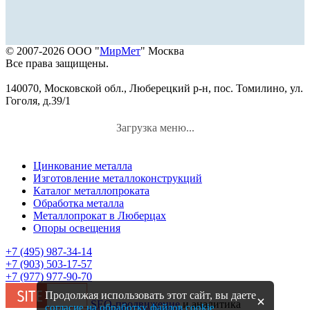
© 2007-2026 ООО "
МирМет
" Москва
Все права защищены.
140070, Московской обл., Люберецкий р-н, пос. Томилино, ул.
Гоголя, д.39/1
Загрузка меню...
Цинкование металла
Изготовление металлоконструкций
Каталог металлопроката
Обработка металла
Металлопрокат в Люберцах
Опоры освещения
+7 (495) 987-34-14
+7 (903) 503-17-57
+7 (977) 977-90-70
Продолжая использовать этот сайт, вы даете
SEO-продвижение
и аналитика
согласие на обработку файлов cookie