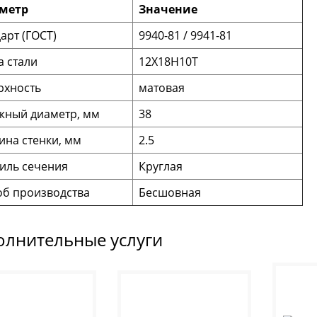
метр
Значение
арт (ГОСТ)
9940-81 / 9941-81
 стали
12Х18Н10Т
рхность
матовая
жный диаметр, мм
38
на стенки, мм
2.5
иль сечения
Круглая
об производства
Бесшовная
олнительные услуги