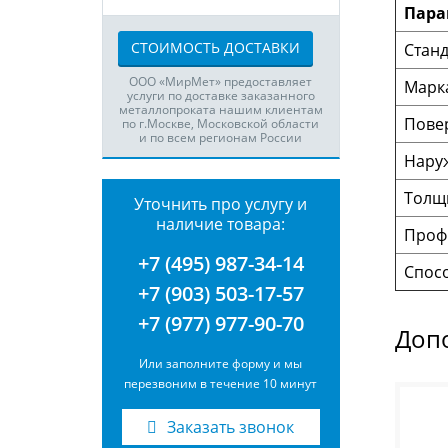
Пара
СТОИМОСТЬ ДОСТАВКИ
Станд
ООО «МирМет» предоставляет
Марка
услуги по доставке заказанного
металлопроката нашим клиентам
Пове
по г.Москве, Московской области
и по всем регионам России
Нару
Толщи
Уточнить про услугу и
наличие товара:
Проф
+7 (495) 987-34-14
Спос
+7 (903) 503-17-57
+7 (977) 977-90-70
Доп
Или заполните форму и мы
перезвоним в течение 10 минут
Заказать звонок