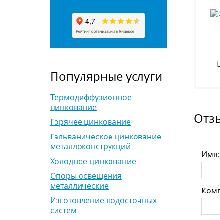
Популярные услуги
Термодиффузионное
цинкование
Отз
Горячее цинкование
Гальваническое цинкование
металлоконструкций
Имя
Холодное цинкование
Опоры освещения
металлические
Комп
Изготовление водосточных
систем