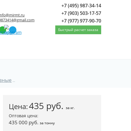
+7 (495) 987-34-14
+7 (903) 503-17-57
info@mirmt.ru
9873414@gmail.com
+7 (977) 977-90-70
Быстрый расчет заказа
вные
Труба нержавеющая бесшовная 38 12Х18Н10Т 
435
руб.
Цена:
за кг.
Оптовая цена:
435 000 руб.
за тонну