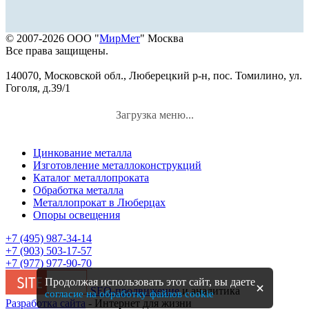
© 2007-2026 ООО "
МирМет
" Москва
Все права защищены.
140070, Московской обл., Люберецкий р-н, пос. Томилино, ул.
Гоголя, д.39/1
Загрузка меню...
Цинкование металла
Изготовление металлоконструкций
Каталог металлопроката
Обработка металла
Металлопрокат в Люберцах
Опоры освещения
+7 (495) 987-34-14
+7 (903) 503-17-57
+7 (977) 977-90-70
Продолжая использовать этот сайт, вы даете
SEO-продвижение
и аналитика
согласие на обработку файлов cookie
Разработка сайта
- Интернет для жизни