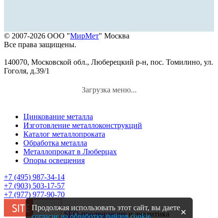
© 2007-2026 ООО "
МирМет
" Москва
Все права защищены.
140070, Московской обл., Люберецкий р-н, пос. Томилино, ул.
Гоголя, д.39/1
Загрузка меню...
Цинкование металла
Изготовление металлоконструкций
Каталог металлопроката
Обработка металла
Металлопрокат в Люберцах
Опоры освещения
+7 (495) 987-34-14
+7 (903) 503-17-57
+7 (977) 977-90-70
Продолжая использовать этот сайт, вы даете
SEO-продвижение
и аналитика
согласие на обработку файлов cookie