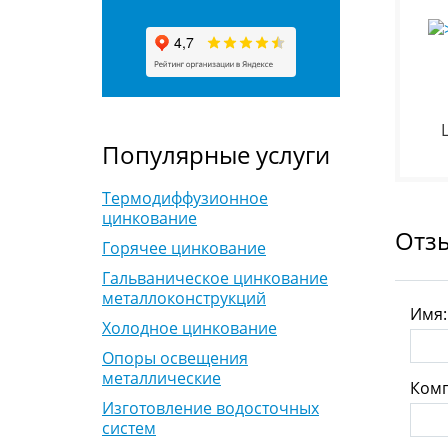
Популярные услуги
Термодиффузионное
цинкование
Отз
Горячее цинкование
Гальваническое цинкование
металлоконструкций
Имя
Холодное цинкование
Опоры освещения
металлические
Комп
Изготовление водосточных
систем