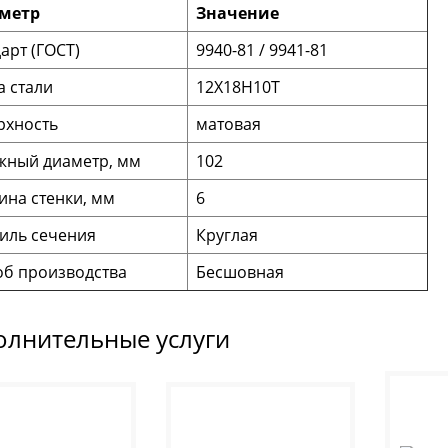
метр
Значение
арт (ГОСТ)
9940-81 / 9941-81
 стали
12Х18Н10Т
рхность
матовая
жный диаметр, мм
102
на стенки, мм
6
иль сечения
Круглая
об производства
Бесшовная
олнительные услуги