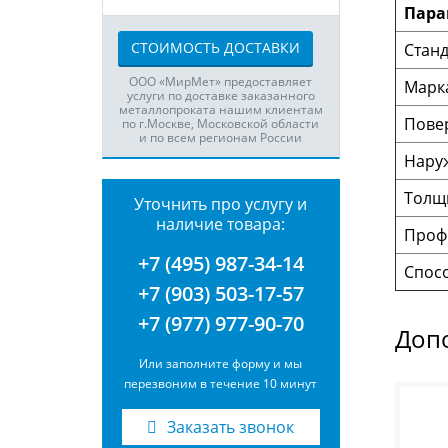
Пара
СТОИМОСТЬ ДОСТАВКИ
Станд
ООО «МирМет» предоставляет
Марка
услуги по доставке заказанного
металлопроката нашим клиентам
Пове
по г.Москве, Московской области
и по всем регионам России
Нару
Толщи
Уточнить про услугу и
наличие товара:
Проф
+7 (495) 987-34-14
Спос
+7 (903) 503-17-57
+7 (977) 977-90-70
Доп
Или заполните форму и мы
перезвоним в течение 10 минут
Заказать звонок