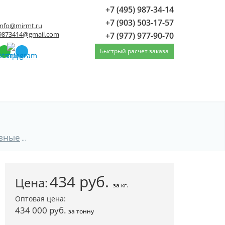
+7 (495) 987-34-14
+7 (903) 503-17-57
info@mirmt.ru
9873414@gmail.com
+7 (977) 977-90-70
Быстрый расчет заказа
вные
Труба нержавеющая бесшовная 102 12Х18Н10Т
434
руб.
Цена:
за кг.
Оптовая цена:
434 000 руб.
за тонну