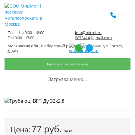
Пн. – Чт.: 9:00 - 18:00
info@mirmt.ru
Пт.: 9:00 - 17:00
9873414@gmail.com
Московская обл., Люберецкий р-н, пос. Томилино, ул. Гоголя,
Труба оц. ВГП Ду 32х2,8
д.39/1
Быстрый расчет заказа
Главная
Каталог металлопроката
Трубный металлопрокат
Труба водопроводная оцинкованная
Труба оц. ВГП Ду 32х2,8
Загрузка меню...
77
руб.
Цена:
за кг.