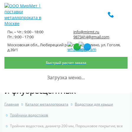
Пн. – Чт.: 9:00 - 18:00
info@mirmt.ru
Пт.: 9:00 - 17:00
9873414@gmail.com
Московская обл., Люберецкий р-н, пос. Томилино, ул. Гоголя,
Тройник водостока, диаметр
д.39/1
200 мм, Порошковое покрытие,
Быстрый расчет заказа
все остальные цвета каталога
Загрузка меню...
RAL, кроме металлизированных
и флуоресцентных
Главная
Каталог металлопроката
Водостоки для крыши
Тройники водостоков
Тройник водостока, диаметр 200 мм, Порошковое покрытие, все