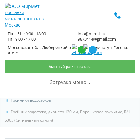
Пн. – Чт.: 9:00 - 18:00
info@mirmt.ru
Пт.: 9:00 - 17:00
9873414@gmail.com
Московская обл., Люберецкий р-н, пос. Томилино, ул. Гоголя,
Тройник водостока, диаметр
д.39/1
120 мм, Порошковое покрытие,
Быстрый расчет заказа
RAL 5005 (Сигнальный синий)
Загрузка меню...
Главная
Каталог металлопроката
Водостоки для крыши
Тройники водостоков
Тройник водостока, диаметр 120 мм, Порошковое покрытие, RAL
5005 (Сигнальный синий)