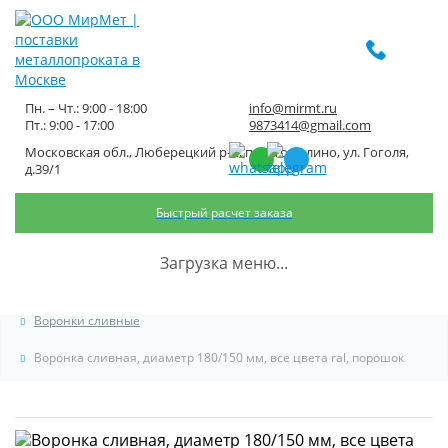
Пн. – Чт.: 9:00 - 18:00
info@mirmt.ru
Пт.: 9:00 - 17:00
9873414@gmail.com
Московская обл., Люберецкий р-н, пос. Томилино, ул. Гоголя,
Воронка сливная, диаметр
д.39/1
180/150 мм, все цвета ral,
Быстрый расчет заказа
порошок
Загрузка меню...
Главная
Каталог металлопроката
Водостоки для крыши
Воронки сливные
Воронка сливная, диаметр 180/150 мм, все цвета ral, порошок