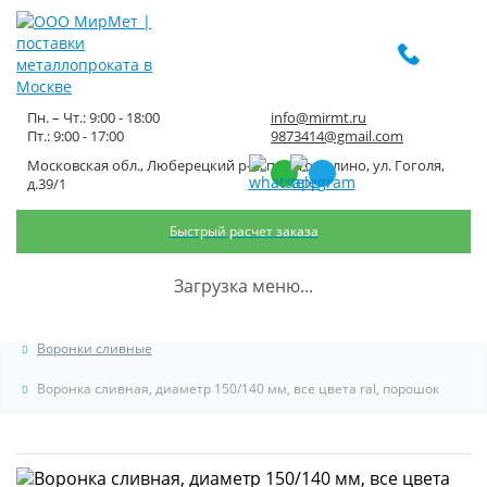
Пн. – Чт.: 9:00 - 18:00
info@mirmt.ru
Пт.: 9:00 - 17:00
9873414@gmail.com
Московская обл., Люберецкий р-н, пос. Томилино, ул. Гоголя,
Воронка сливная, диаметр
д.39/1
150/140 мм, все цвета ral,
Быстрый расчет заказа
порошок
Загрузка меню...
Главная
Каталог металлопроката
Водостоки для крыши
Воронки сливные
Воронка сливная, диаметр 150/140 мм, все цвета ral, порошок