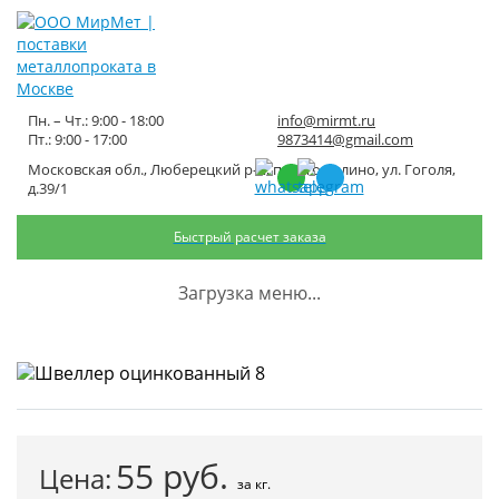
Пн. – Чт.: 9:00 - 18:00
info@mirmt.ru
Пт.: 9:00 - 17:00
9873414@gmail.com
Московская обл., Люберецкий р-н, пос. Томилино, ул. Гоголя,
Швеллер оцинкованный 8
д.39/1
Быстрый расчет заказа
Главная
Каталог металлопроката
Оцинкованный прокат
Швеллер оцинкованный
Швеллер оцинкованный 8
Загрузка меню...
55
руб.
Цена:
за кг.