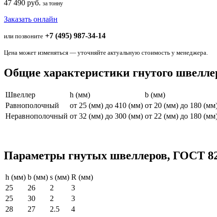
47 490 руб.
за тонну
Заказать онлайн
+7 (495) 987-34-14
или позвоните
Цена может изменяться — уточняйте актуальную стоимость у менеджера.
Общие характеристики гнутого швелле
Швеллер
h (мм)
b (мм)
Равнополочный
от 25 (мм) до 410 (мм)
от 20 (мм) до 180 (мм
Неравнополочный
от 32 (мм) до 300 (мм)
от 22 (мм) до 180 (мм
Параметры гнутых швеллеров, ГОСТ 82
h (мм)
b (мм)
s (мм)
R (мм)
25
26
2
3
25
30
2
3
28
27
2.5
4