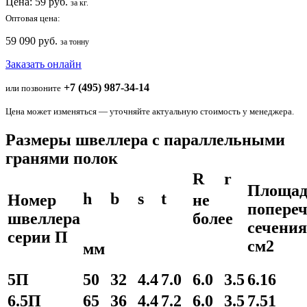
Цена:
59
руб.
за кг.
Оптовая цена:
59 090 руб.
за тонну
Заказать онлайн
+7 (495) 987-34-14
или позвоните
Цена может изменяться — уточняйте актуальную стоимость у менеджера.
Размеры швеллера с параллельными
гранями полок
R
r
Площад
h
b
s
t
Номер
не
попереч
швеллера
более
сечения
серии П
см2
мм
5П
50
32
4.4
7.0
6.0
3.5
6.16
6.5П
65
36
4.4
7.2
6.0
3.5
7.51