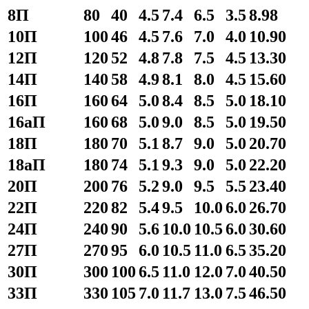
8П
80
40
4.5
7.4
6.5
3.5
8.98
10П
100
46
4.5
7.6
7.0
4.0
10.90
12П
120
52
4.8
7.8
7.5
4.5
13.30
14П
140
58
4.9
8.1
8.0
4.5
15.60
16П
160
64
5.0
8.4
8.5
5.0
18.10
16аП
160
68
5.0
9.0
8.5
5.0
19.50
18П
180
70
5.1
8.7
9.0
5.0
20.70
18аП
180
74
5.1
9.3
9.0
5.0
22.20
20П
200
76
5.2
9.0
9.5
5.5
23.40
22П
220
82
5.4
9.5
10.0
6.0
26.70
24П
240
90
5.6
10.0
10.5
6.0
30.60
27П
270
95
6.0
10.5
11.0
6.5
35.20
30П
300
100
6.5
11.0
12.0
7.0
40.50
33П
330
105
7.0
11.7
13.0
7.5
46.50