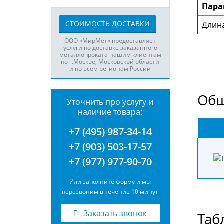
Пара
СТОИМОСТЬ ДОСТАВКИ
Длин
ООО «МирМет» предоставляет
услуги по доставке заказанного
металлопроката нашим клиентам
по г.Москве, Московской области
и по всем регионам России
Общ
Уточнить про услугу и
наличие товара:
+7 (495) 987-34-14
+7 (903) 503-17-57
+7 (977) 977-90-70
Или заполните форму и мы
перезвоним в течение 10 минут
Заказать звонок
Таб