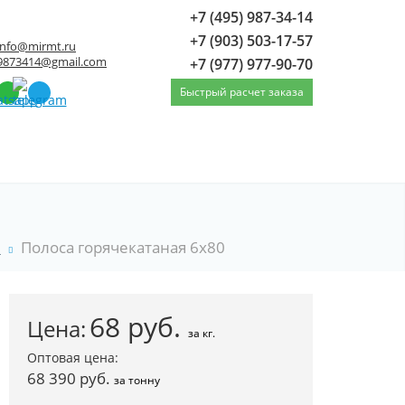
+7 (495) 987-34-14
+7 (903) 503-17-57
info@mirmt.ru
9873414@gmail.com
+7 (977) 977-90-70
Быстрый расчет заказа
я
Полоса горячекатаная 6x80
68
руб.
Цена:
за кг.
Оптовая цена:
68 390 руб.
за тонну