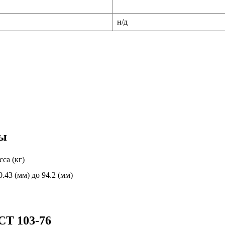
н/д
сы
са (кг)
0.43 (мм) до 94.2 (мм)
СТ 103-76