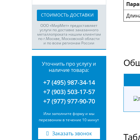
Пара
СТОИМОСТЬ ДОСТАВКИ
Длин
ООО «МирМет» предоставляет
услуги по доставке заказанного
металлопроката нашим клиентам
по г.Москве, Московской области
и по всем регионам России
Общ
Уточнить про услугу и
наличие товара:
+7 (495) 987-34-14
+7 (903) 503-17-57
+7 (977) 977-90-70
Или заполните форму и мы
перезвоним в течение 10 минут
Заказать звонок
Таб