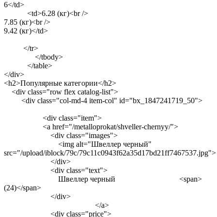
6</td>
<td>6.28 (кг)<br />
7.85 (кг)<br />
9.42 (кг)</td>
</tr>
</tbody>
</table>
</div>
<h2>Популярные категории</h2>
<div class="row flex catalog-list">
<div class="col-md-4 item-col" id="bx_1847241719_50">
<div class="item">
<a href="/metalloprokat/shveller-chernyy/">
<div class="images">
<img alt="Швеллер черный"
src="/upload/iblock/79c/79c11c0943f62a35d17bd21ff7467537.jpg">
</div>
<div class="text">
Швеллер черный <span>
(24)</span>
</div>
</a>
<div class="price">