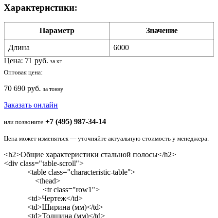
Характеристики:
Параметр
Значение
Длина
6000
Цена:
71
руб.
за кг.
Оптовая цена:
70 690 руб.
за тонну
Заказать онлайн
+7 (495) 987-34-14
или позвоните
Цена может изменяться — уточняйте актуальную стоимость у менеджера.
<h2>Общие характеристики стальной полосы</h2>
<div class="table-scroll">
<table class="characteristic-table">
<thead>
<tr class="row1">
<td>Чертеж</td>
<td>Ширина (мм)</td>
<td>Толщина (мм)</td>