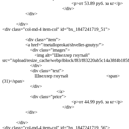
<p>от 53.89 руб. за кг</p>
</div>
</div>
</div>
<div class="col-md-4 item-col" id="bx_1847241719_51">
<div class="item">
<a href="/metalloprokat/shveller-gnutyy/">
<div class="images">
<img alt="Швеллер гнутый"
src="/upload/resize_cache/webp/iblock/f83/f83220ab5c14a38f4b18
</div>
<div class="text">
Швеллер гнутый <span>
(31)</span>
</div>
</a>
<div class="price">
<p>от 44.99 руб. за кг</p>
</div>
</div>
</div>
<div class="col-md-4 item-col" id="bx_1847241719_56">