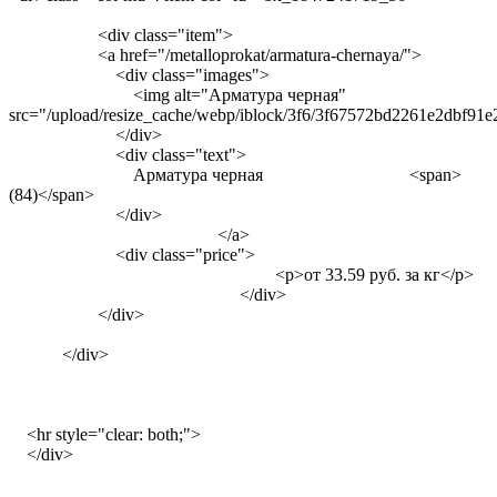
<div class="item">
<a href="/metalloprokat/armatura-chernaya/">
<div class="images">
<img alt="Арматура черная"
src="/upload/resize_cache/webp/iblock/3f6/3f67572bd2261e2dbf9
</div>
<div class="text">
Арматура черная <span>
(84)</span>
</div>
</a>
<div class="price">
<p>от 33.59 руб. за кг</p>
</div>
</div>
</div>
<hr style="clear: both;">
</div>