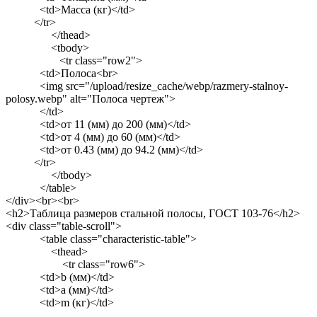
<td>Масса (кг)</td>
</tr>
</thead>
<tbody>
<tr class="row2">
<td>Полоса<br>
<img src="/upload/resize_cache/webp/razmery-stalnoy-
polosy.webp" alt="Полоса чертеж">
</td>
<td>от 11 (мм) до 200 (мм)</td>
<td>от 4 (мм) до 60 (мм)</td>
<td>от 0.43 (мм) до 94.2 (мм)</td>
</tr>
</tbody>
</table>
</div><br><br>
<h2>Таблица размеров стальной полосы, ГОСТ 103-76</h2>
<div class="table-scroll">
<table class="characteristic-table">
<thead>
<tr class="row6">
<td>b (мм)</td>
<td>a (мм)</td>
<td>m (кг)</td>