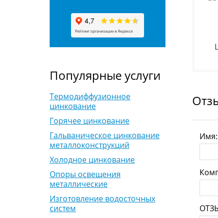
Популярные услуги
Термодиффузионное
Отз
цинкование
Горячее цинкование
Гальваническое цинкование
Имя
металлоконструкций
Холодное цинкование
Комп
Опоры освещения
металлические
Изготовление водосточных
ОТЗ
систем