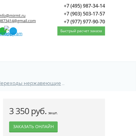
+7 (495) 987-34-14
+7 (903) 503-17-57
info@mirmt.ru
9873414@gmail.com
+7 (977) 977-90-70
Быстрый расчет заказа
Переходы нержавеющие
Переходы нержавеющие 1
3 350 руб.
за шт.
ЗАКАЗАТЬ ОНЛАЙН