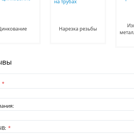
Из
Цинкование
Нарезка резьбы
метал
ывы
:
*
ания:
ЫВ:
*