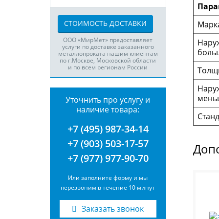
Пара
СТОИМОСТЬ ДОСТАВКИ
Марка
ООО «МирМет» предоставляет
Нару
услуги по доставке заказанного
боль
металлопроката нашим клиентам
по г.Москве, Московской области
и по всем регионам России
Толщ
Нару
мень
Уточнить про услугу и
наличие товара:
Станд
+7 (495) 987-34-14
+7 (903) 503-17-57
Доп
+7 (977) 977-90-70
Или заполните форму и мы
перезвоним в течение 10 минут
Заказать звонок