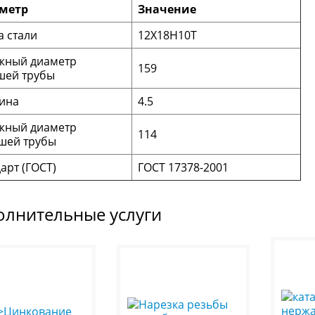
метр
Значение
 стали
12Х18Н10Т
жный диаметр
159
шей трубы
ина
4.5
жный диаметр
114
шей трубы
арт (ГОСТ)
ГОСТ 17378-2001
олнительные услуги