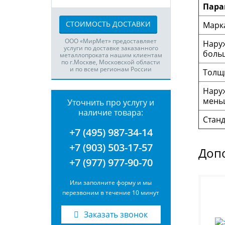
Пара
СТОИМОСТЬ ДОСТАВКИ
Марка
ООО «МирМет» предоставляет
Нару
услуги по доставке заказанного
боль
металлопроката нашим клиентам
по г.Москве, Московской области
и по всем регионам России
Толщ
Нару
мень
Уточнить про услугу и
наличие товара:
Станд
+7 (495) 987-34-14
+7 (903) 503-17-57
Доп
+7 (977) 977-90-70
Или заполните форму и мы
перезвоним в течение 10 минут
Заказать звонок