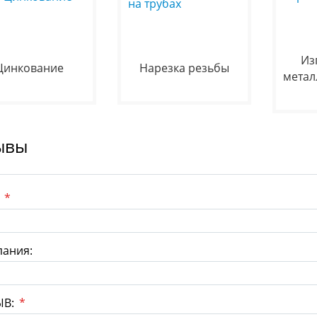
Из
Цинкование
Нарезка резьбы
метал
ывы
:
*
ания:
ЫВ:
*