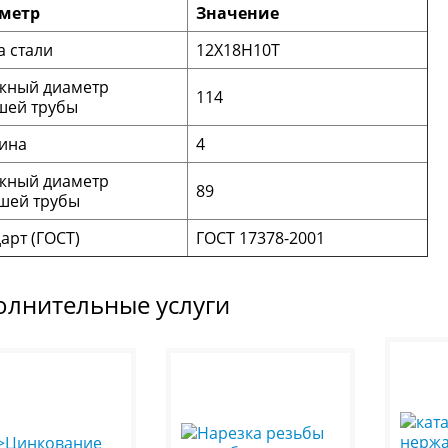
метр
Значение
 стали
12Х18Н10Т
жный диаметр
114
шей трубы
ина
4
жный диаметр
89
шей трубы
арт (ГОСТ)
ГОСТ 17378-2001
олнительные услуги