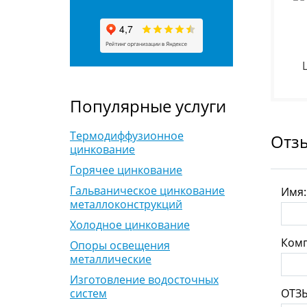
Популярные услуги
Термодиффузионное
Отз
цинкование
Горячее цинкование
Гальваническое цинкование
Имя
металлоконструкций
Холодное цинкование
Комп
Опоры освещения
металлические
Изготовление водосточных
ОТЗ
систем