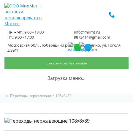
Пн. – Чт.: 9:00 - 18:00
info@mirmt.ru
Пт.: 9:00 - 17:00
9873414@gmail.com
Московская обл., Люберецкий р-н, пос. Томилино, ул. Гоголя,
Переходы нержавеющие
д.39/1
108x8x89
Быстрый расчет заказа
Главная
Каталог металлопроката
Трубопроводная арматура
Загрузка меню...
Детали трубопроводов
Переходы нержавеющие
Переходы нержавеющие 108x8x89