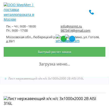
Пн. – Чт.: 9:00 - 18:00
info@mirmt.ru
Пт.: 9:00 - 17:00
9873414@gmail.com
Московская обл., Люберецкий р-н, пос. Томилино, ул. Гоголя,
Лист нержавеющий х/к н/с
д.39/1
3x1000x2000 2B AISI 316L
Быстрый расчет заказа
Главная
Каталог металлопроката
Загрузка меню...
Нержавеющий металлопрокат
Лист нержавеющий
Лист нержавеющий х/к н/с 3x1000x2000 2B AISI 316L