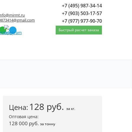
+7 (495) 987-34-14
+7 (903) 503-17-57
info@mirmt.ru
9873414@gmail.com
+7 (977) 977-90-70
Быстрый расчет заказа
Лист нержавеющий х/к н/с 1x1000x2000 4N PE
128
руб.
Цена:
за кг.
Оптовая цена:
128 000 руб.
за тонну