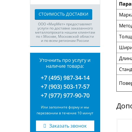
Пара
СТОИМОСТЬ ДОСТАВКИ
Марка
ООО «МирМет» предоставляет
Мето
услуги по доставке заказанного
металлопроката нашим клиентам
Толщ
по г.Москве, Московской области
и по всем регионам России
Шири
Длин
Уточнить про услугу и
наличие товара:
Станд
+7 (495) 987-34-14
Пове
+7 (903) 503-17-57
+7 (977) 977-90-70
Доп
Или заполните форму и мы
перезвоним в течение 10 минут
Заказать звонок