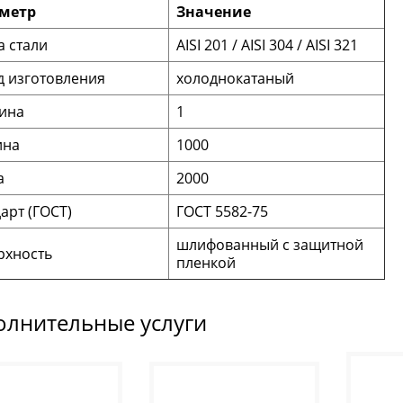
метр
Значение
 стали
AISI 201 / AISI 304 / AISI 321
д изготовления
холоднокатаный
ина
1
на
1000
а
2000
арт (ГОСТ)
ГОСТ 5582-75
шлифованный с защитной
рхность
пленкой
олнительные услуги