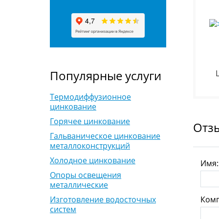
Популярные услуги
Термодиффузионное
цинкование
Горячее цинкование
Отз
Гальваническое цинкование
металлоконструкций
Холодное цинкование
Имя
Опоры освещения
металлические
Комп
Изготовление водосточных
систем