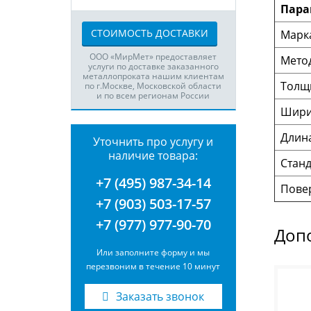
Пара
СТОИМОСТЬ ДОСТАВКИ
Марка
ООО «МирМет» предоставляет
Мето
услуги по доставке заказанного
металлопроката нашим клиентам
Толщ
по г.Москве, Московской области
и по всем регионам России
Шири
Длин
Уточнить про услугу и
наличие товара:
Станд
+7 (495) 987-34-14
Пове
+7 (903) 503-17-57
+7 (977) 977-90-70
Доп
Или заполните форму и мы
перезвоним в течение 10 минут
Заказать звонок