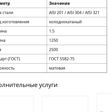
метр
Значение
 стали
AISI 201 / AISI 304 / AISI 321
д изготовления
холоднокатаный
ина
1.5
на
1250
а
2500
арт (ГОСТ)
ГОСТ 5582-75
рхность
матовая
олнительные услуги