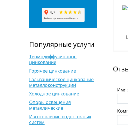
Популярные услуги
Термодиффузионное
цинкование
Отз
Горячее цинкование
Гальваническое цинкование
металлоконструкций
Имя
Холодное цинкование
Опоры освещения
металлические
Комп
Изготовление водосточных
систем