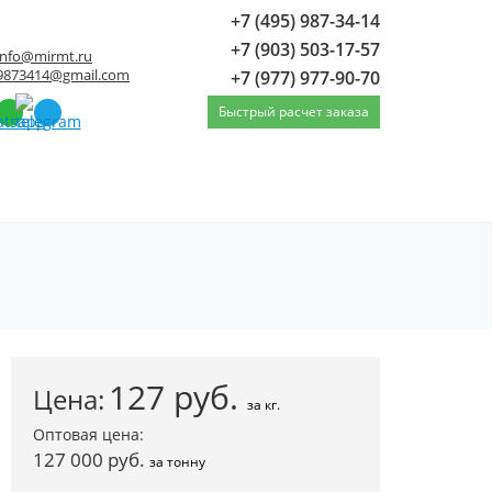
+7 (495) 987-34-14
+7 (903) 503-17-57
info@mirmt.ru
9873414@gmail.com
+7 (977) 977-90-70
Быстрый расчет заказа
Лист нержавеющий х/к н/с 1.5x1250x2500
127
руб.
Цена:
за кг.
Оптовая цена:
127 000 руб.
за тонну