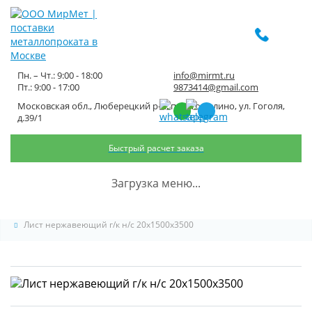
Пн. – Чт.: 9:00 - 18:00
info@mirmt.ru
Пт.: 9:00 - 17:00
9873414@gmail.com
Московская обл., Люберецкий р-н, пос. Томилино, ул. Гоголя,
Лист нержавеющий г/к н/с
д.39/1
20x1500x3500
Быстрый расчет заказа
Главная
Каталог металлопроката
Загрузка меню...
Нержавеющий металлопрокат
Лист нержавеющий
Лист нержавеющий г/к н/с 20x1500x3500