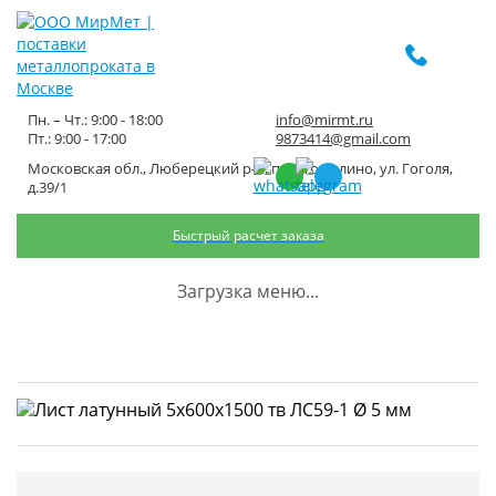
Пн. – Чт.: 9:00 - 18:00
info@mirmt.ru
Пт.: 9:00 - 17:00
9873414@gmail.com
Московская обл., Люберецкий р-н, пос. Томилино, ул. Гоголя,
Лист латунный 5x600x1500 тв
д.39/1
ЛС59-1 Ø 5 мм
Быстрый расчет заказа
Главная
Каталог металлопроката
Цветной прокат
Латунь
Загрузка меню...
Лист латунный
Лист латунный 5x600x1500 тв ЛС59-1 Ø 5 мм