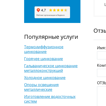
Отз
Популярные услуги
Термодиффузионное
Имя
цинкование
Горячее цинкование
Комп
Гальваническое цинкование
металлоконструкций
Холодное цинкование
ОТЗ
Опоры освещения
металлические
Изготовление водосточных
систем