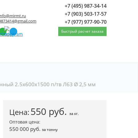
+7 (495) 987-34-14
+7 (903) 503-17-57
info@mirmt.ru
9873414@gmail.com
+7 (977) 977-90-70
Быстрый расчет заказа
нный 2.5x600x1500 п/тв Л63 Ø 2,5 мм
550
руб.
Цена:
за кг.
Оптовая цена:
550 000 руб.
за тонну