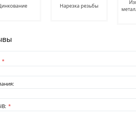
Из
Цинкование
Нарезка резьбы
метал
ывы
:
*
ания:
ЫВ:
*